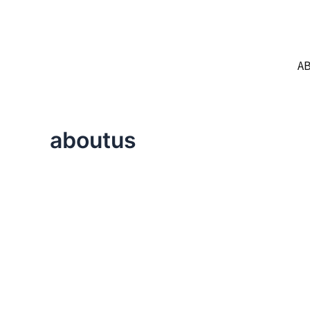
内
容
を
ス
A
キ
ッ
プ
aboutus